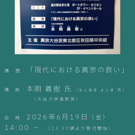
「現代における真宗の救い」
講 題：
本明 義樹 氏
講 師：
(もとあき よしき 氏
）
（大谷大学准教授）
2026年6月19日
（金）
日 時：
14:00 ～
（13:30頃より受付開始）