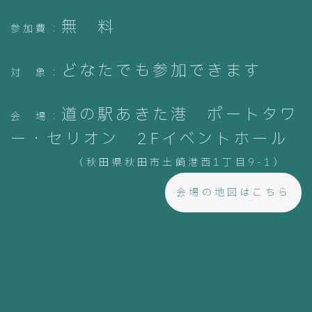
無 料
参加費：
どなたでも参加できます
対 象：
道の駅あきた港 ポートタワ
会 場：
ー・セリオン 2Fイベントホール
（秋田県秋田市土崎港西1丁目9-1
）
会場の地図はこちら