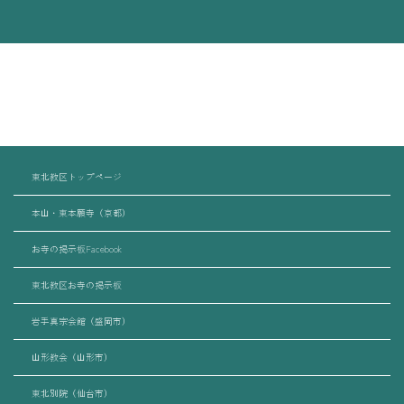
東北教区トップページ
本山・東本願寺（京都）
お寺の掲示板Facebook
東北教区お寺の掲示板
岩手真宗会館（盛岡市）
山形教会（山形市）
東北別院（仙台市）