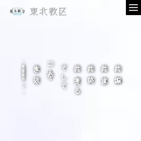
（東北教区教化テーマ）
生き抜く
「一人」を
そして
共に考える
共に笑い
共に泣き
共に悩み